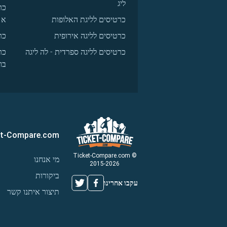
ליג
כר
כרטיסים לליגת האלופות
א
כרטיסים לליגה אירופית
כר
כרטיסים לליגה ספרדית - לה ליגה
כר
בו
et-Compare.com
© Ticket-Compare.com
מי אנחנו
2015-2026
ביקורות
עקבו אחרינו
תיצור איתנו קשר