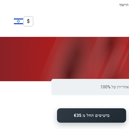
 הרשמי.
$
כרטיסים החל מ €35