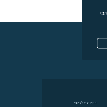
כי
כרטיסים לצ'לסי