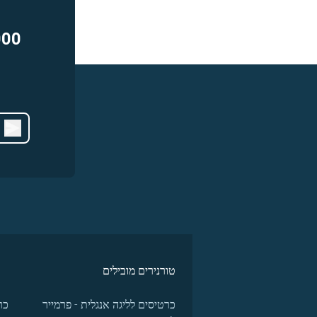
000
טורנירים מובילים
כרטיסים לליגה אנגלית - פרמייר
כר