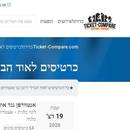
אנו 
כדורגל
אירועים
הופעות
Ticket-Compare.com
כדורגל
כרטיסים לאוד
כרטיסים לאוד הברל
כל הכרטיסים לאוד הברלי ליובן נגד אנטוורפן באתר Ticket-Compare.com הם אותנטיים, ממוכרים מאומתים מראש שמספקים 
אנטוורפן נגד אוד
שבת
ליגה בלגית
・
אצטדיון
19 דצ'
בלגיה
2026
54 כרטיסים זמינים