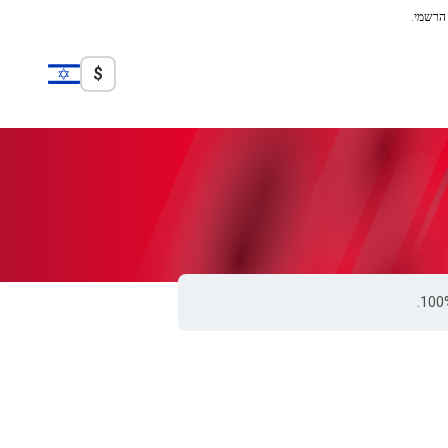
 הרשמי.
$