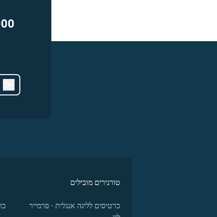
000
טורנירים מובילים
כרטיסים לליגה אנגלית - פרמייר
כר