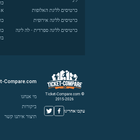
ליג
כר
כרטיסים לליגת האלופות
א
כרטיסים לליגה אירופית
כר
כרטיסים לליגה ספרדית - לה ליגה
כר
בו
et-Compare.com
© Ticket-Compare.com
מי אנחנו
2015-2026
ביקורות
עקבו אחרינו
תיצור איתנו קשר