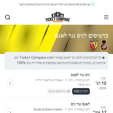
אנו משווים אתרים בטוחים, המחירים עשויים להיות גבוהים מהשוק הרשמי.
כרטיסים לניס נגד לאנס
כל הכרטיסים לניס נגד לאנס באתר Ticket-Compare.com הם
אותנטיים, ממוכרים מאומתים מראש שמספקים אחריות של 100%.
ניס נגד לאנס
שבת
ליגה צרפתית - ליגה 1
・
אצטדיון אליאנס ריווירה
12 דצ'
ניס, צרפת
2026
החל מ €25
42 כרטיסים זמינים
לאנס נגד ניס
שבת
ליגה צרפתית - ליגה 1
・
Stade Bollaert-Delelis
17 אפר'