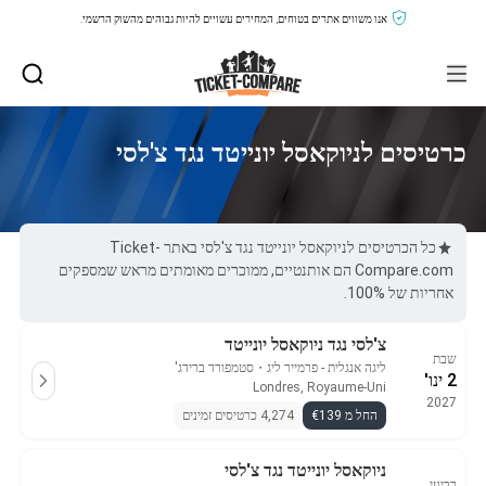
אנו משווים אתרים בטוחים, המחירים עשויים להיות גבוהים מהשוק הרשמי.
כרטיסים לניוקאסל יונייטד נגד צ'לסי
כל הכרטיסים לניוקאסל יונייטד נגד צ'לסי באתר Ticket-
Compare.com הם אותנטיים, ממוכרים מאומתים מראש שמספקים
אחריות של 100%.
צ'לסי נגד ניוקאסל יונייטד
שבת
ליגה אנגלית - פרמייר ליג
・
סטמפורד ברידג'
2 ינו'
Londres, Royaume-Uni
2027
החל מ €139
4,274 כרטיסים זמינים
ניוקאסל יונייטד נגד צ'לסי
רביעי