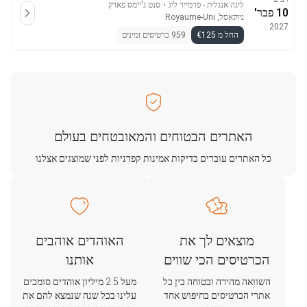
ליגה אנגלית - פרמייר ליג
・
סנט ג'יימס פארק
10 פבר'
ניוקאסל, Royaume-Uni
2027
החל מ €125
959 כרטיסים זמינים
האתרים הבטוחים והמאובטחים בעולם
כל האתרים עוברים בדיקות אמינות קפדניות לפני שמוצגים אצלנו
מוצאים לך את
האוהדים אוהבים
הכרטיסים הכי שווים
אותנו
השוואה מהירה ובטוחה בין כל
מעל 2.5 מיליון אוהדים סומכים
אתרי הכרטיסים בחיפוש אחד
עלינו בכל שנה שנמצא להם את