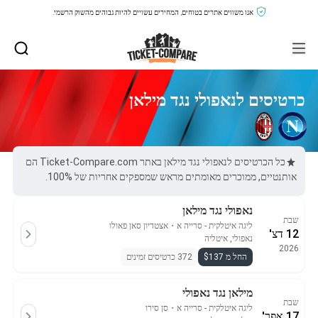
אנו משווים אתרים בטוחים, המחירים עשויים להיות גבוהים מהשוק הרשמי.
כרטיסים לנאפולי נגד מילאן
כל הכרטיסים לנאפולי נגד מילאן באתר Ticket-Compare.com הם
אותנטיים, ממוכרים מאומתים מראש שמספקים אחריות של 100%.
נאפולי נגד מילאן
שבת
ליגה איטלקית - סרייה א
・
אצטדיון סאן פאולו
12 דצ'
נאפולי, איטליה
2026
החל מ $137
372 כרטיסים זמינים
מילאן נגד נאפולי
שבת
ליגה איטלקית - סרייה א
・
סן סירו
17 אפר'