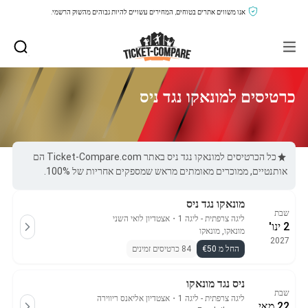
אנו משווים אתרים בטוחים, המחירים עשויים להיות גבוהים מהשוק הרשמי.
כרטיסים למונאקו נגד ניס
כל הכרטיסים למונאקו נגד ניס באתר Ticket-Compare.com הם
אותנטיים, ממוכרים מאומתים מראש שמספקים אחריות של 100%.
מונאקו נגד ניס
שבת
ליגה צרפתית - ליגה 1
・
אצטדיון לואי השני
2 ינו'
מונאקו, מונאקו
2027
החל מ €50
84 כרטיסים זמינים
ניס נגד מונאקו
שבת
ליגה צרפתית - ליגה 1
・
אצטדיון אליאנס ריווירה
22 מאי