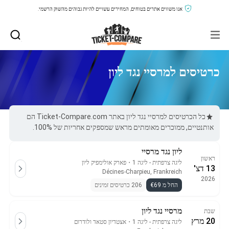
אנו משווים אתרים בטוחים, המחירים עשויים להיות גבוהים מהשוק הרשמי.
כרטיסים למרסיי נגד ליון
כל הכרטיסים למרסיי נגד ליון באתר Ticket-Compare.com הם
אותנטיים, ממוכרים מאומתים מראש שמספקים אחריות של 100%.
ליון נגד מרסיי
ראשון
ליגה צרפתית - ליגה 1
・
פארק אולימפיק ליון
13 דצ'
Décines-Charpieu, Frankreich
2026
החל מ €69
206 כרטיסים זמינים
מרסיי נגד ליון
שבת
20 מרץ
ליגה צרפתית - ליגה 1
・
אצטדיון סטאד ולודרום