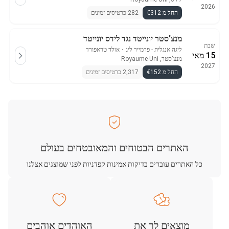
2026
החל מ €312
282 כרטיסים זמינים
מנצ'סטר יונייטד נגד לידס יונייטד
שבת
ליגה אנגלית - פרמייר ליג
・
אולד טראפורד
15 מאי
מנצ'סטר, Royaume-Uni
2027
החל מ €152
2,317 כרטיסים זמינים
האתרים הבטוחים והמאובטחים בעולם
כל האתרים עוברים בדיקות אמינות קפדניות לפני שמוצגים אצלנו
מוצאים לך את
האוהדים אוהבים