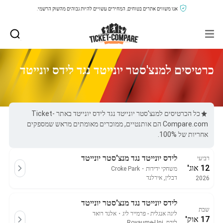
אנו משווים אתרים בטוחים, המחירים עשויים להיות גבוהים מהשוק הרשמי.
כרטיסים למנצ'סטר יונייטד נגד לידס יונייטד
כל הכרטיסים למנצ'סטר יונייטד נגד לידס יונייטד באתר Ticket-
Compare.com הם אותנטיים, ממוכרים מאומתים מראש שמספקים
אחריות של 100%.
לידס יונייטד נגד מנצ'סטר יונייטד
רביעי
12 אוג'
משחקי ידידות
・
Croke Park
דבלין, אירלנד
2026
לידס יונייטד נגד מנצ'סטר יונייטד
שבת
ליגה אנגלית - פרמייר ליג
・
אלנד רואד
17 אוק'
לידס, Royaume-Uni