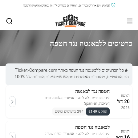
אנו משווים אתרים בטוחים, המחירים עשויים להיות גבוהים מהשוק הרשמי.
כרטיסים ללבאנטה נגד חטפה
כל הכרטיסים ללבאנטה נגד חטפה באתר Ticket-Compare.com
הם אותנטיים, ממוכרים מאומתים מראש שמספקים אחריות של 100%.
חטפה נגד לבאנטה
ראשון
ליגה ספרדית - לה ליגה
・
אצטדיון אלפונסו פרס
20 דצ'
חטאפה, Spanien
2026
החל מ €149
294 כרטיסים זמינים
לבאנטה נגד חטפה
ראשון
ליגה ספרדית - לה ליגה
・
אצטדיון העיר ולנסיה
16 מאי