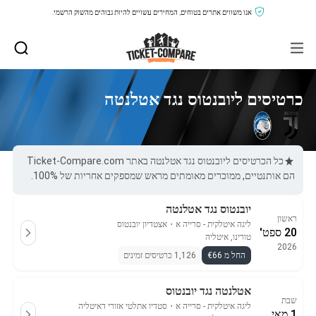
אנו משווים אתרים בטוחים, המחירים עשויים להיות גבוהים מהשוק הרשמי.
כרטיסים ליובנטוס נגד אטלנטה
כל הכרטיסים ליובנטוס נגד אטלנטה באתר Ticket-Compare.com
הם אותנטיים, ממוכרים מאומתים מראש שמספקים אחריות של 100%.
יובנטוס נגד אטלנטה
ראשון
ליגה איטלקית - סרייה א
・
אצטדיון יובנטוס
20 ספט'
טורינו, איטליה
2026
החל מ €66
1,126 כרטיסים זמינים
אטלנטה נגד יובנטוס
שבת
ליגה איטלקית - סרייה א
・
סטדיו אתלטי אזורי דאיטליה
1 מאי