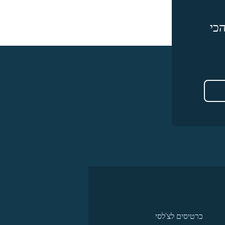
כי
כרטיסים לצ'לסי