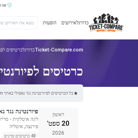
אנו 
כדורגל
אירועים
הופעות
Ticket-Compare.com
כדורגל
כרטיסים לפיו
כרטיסים לפיורנטינ
כל הכרטיסים לפיורנטינה נגד נאפולי באתר Ticket-Compare.com הם אותנטיים, ממוכרים מאומתים מראש שמספקים אחריות של 100%.
פיורנטינה נגד נא
ראשון
ליגה איטלקית - סריי
20 ספט'
פירנצה, איטליה
2026
48 כרטיסים זמינים