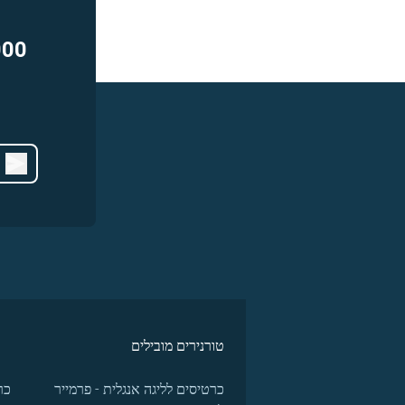
000
טורנירים מובילים
כרטיסים לליגה אנגלית - פרמייר
כר