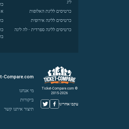
ליג
כר
כרטיסים לליגת האלופות
א
כרטיסים לליגה אירופית
כר
כרטיסים לליגה ספרדית - לה ליגה
כר
בו
et-Compare.com
© Ticket-Compare.com
מי אנחנו
2015-2026
ביקורות
עקבו אחרינו
תיצור איתנו קשר