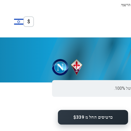
 הרשמי.
$
כרטיסים החל מ $339