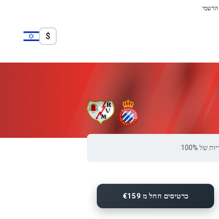
 הרשמי.
$
כרטיסים החל מ €159