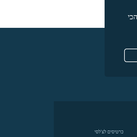
כי
כרטיסים לצ'לסי