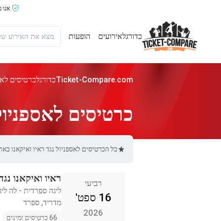
אנו 
כדורגל
אירועים
הופעות
Ticket-Compare.com
כדורגל
כרטיסים לאספ
כרטיסים לאספניול 
כל הכרטיסים לאספניול נגד ראיו ואיקאנו באתר Ticket-Compare.com הם אותנטיים, ממוכרים מאומתים מראש שמספקים אחריות של
ראיו ואיקאנו נגד
רביעי
ליגה ספרדית - לה ליג
16 ספט'
מדריד, ספרד
2026
66 כרטיסים זמינים