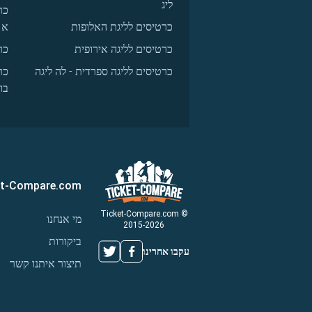
ליג
כר
כרטיסים לליגת האלופות
א
כרטיסים לליגה אירופית
כר
כרטיסים לליגה ספרדית - לה ליגה
כר
בו
et-Compare.com
© Ticket-Compare.com
מי אנחנו
2015-2026
ביקורות
עקבו אחרינו
תיצור איתנו קשר