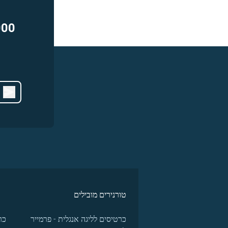
000
טורנירים מובילים
כרטיסים לליגה אנגלית - פרמייר
כר