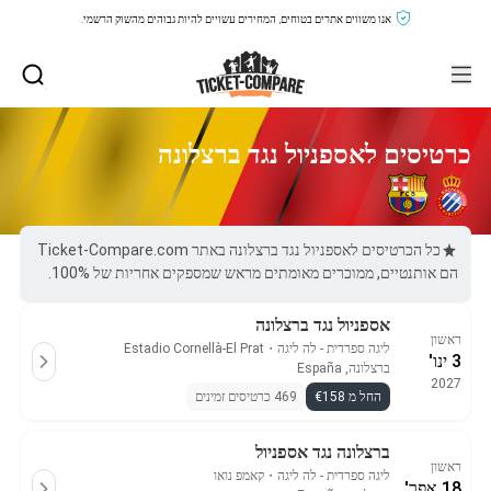
אנו משווים אתרים בטוחים, המחירים עשויים להיות גבוהים מהשוק הרשמי.
כרטיסים לאספניול נגד ברצלונה
כל הכרטיסים לאספניול נגד ברצלונה באתר Ticket-Compare.com
הם אותנטיים, ממוכרים מאומתים מראש שמספקים אחריות של 100%.
אספניול נגד ברצלונה
ראשון
ליגה ספרדית - לה ליגה
・
Estadio Cornellà-El Prat
3 ינו'
ברצלונה, España
2027
החל מ €158
469 כרטיסים זמינים
ברצלונה נגד אספניול
ראשון
ליגה ספרדית - לה ליגה
・
קאמפ נואו
18 אפר'