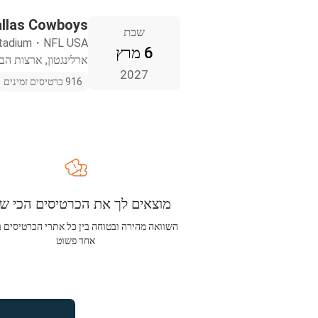
allas Cowboys
שבת
tadium
・
NFL USA
6 מרץ
ארלינגטון, ארצות הב
2027
916 כרטיסים זמינים
מוצאים לך את הכרטיסים הכי שו
השוואה מהירה ובטוחה בין כל אתרי הכרטיסים 
אחד פשוט