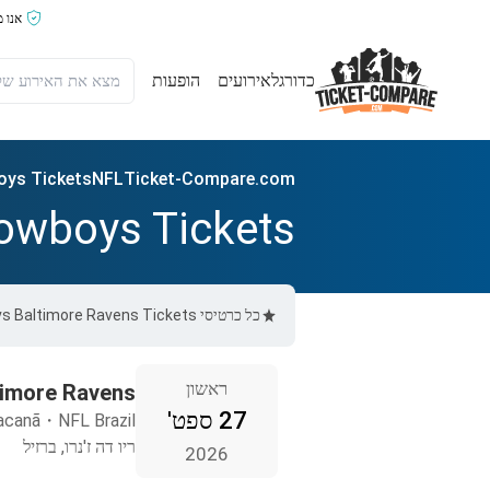
אנו 
כדורגל
אירועים
הופעות
oys Tickets
NFL
Ticket-Compare.com
Cowboys Tickets
כל כרטיסי Dallas Cowboys vs Baltimore Ravens Tickets ב-Ticket-Compare.com הם אותנטיים, ממוכרים מאומתים מראש שמספקים אחריות של 100%.
ראשון
timore Ravens
27 ספט'
acanã
・
NFL Brazil
ריו דה ז'נרו, ברזיל
2026