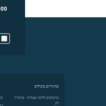
000
טורנירים מובילים
כרטיסים לליגה אנגלית - פרמייר
כר
ליג
כר