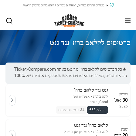
אנו משווים אתרים בטוחים, המחירים עשויים להיות גבוהים מהשוק הרשמי.
כרטיסים לקלאב ברוז' נגד גנט
כל הכרטיסים לקלאב ברוז' נגד גנט באתר Ticket-Compare.com
הם אותנטיים, ממוכרים מאומתים מראש שמספקים אחריות של 100%.
גנט נגד קלאב ברוז'
ראשון
ליגה בלגית
・
אצטדיון גנט
30 אוג'
Gand, בלגיה
2026
החל מ €68
34 כרטיסים זמינים
קלאב ברוז' נגד גנט
שבת
ליגה בלגית
・
אצטדיון יאן בריידל
20 מרץ