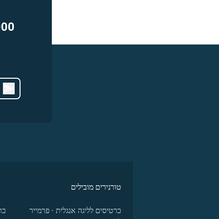
000
טורנירים מובילים
כרטיסים לליגה אנגלית - פרמייר
כר