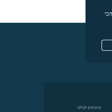
כי
כרטיסים לצ'לסי