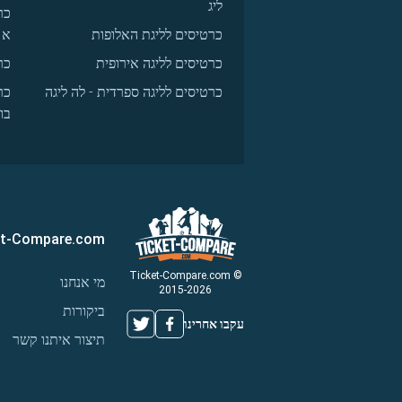
ליג
כר
כרטיסים לליגת האלופות
א
כרטיסים לליגה אירופית
כר
כרטיסים לליגה ספרדית - לה ליגה
כר
בו
et-Compare.com
© Ticket-Compare.com
מי אנחנו
2015-2026
ביקורות
עקבו אחרינו
תיצור איתנו קשר