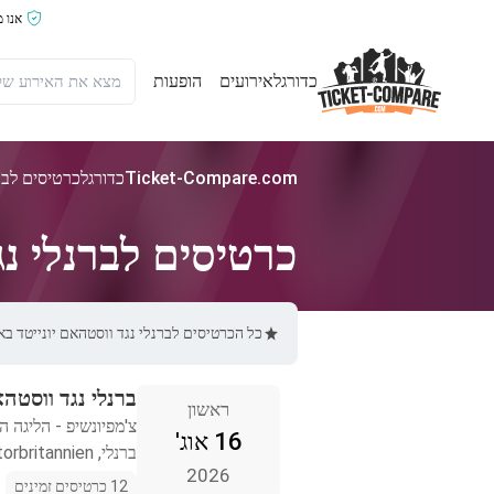
אנו 
כדורגל
אירועים
הופעות
Ticket-Compare.com
כדורגל
כרטיסים לברנ
כרטיסים לברנלי נג
כל הכרטיסים לברנלי נגד ווסטהאם יונייטד באתר Ticket-Compare.com הם אותנטיים, ממוכרים מאומתים מראש שמספקים אחריו
ברנלי נגד ווסטהא
ראשון
צ'מפיונשיפ - הליגה ה
16 אוג'
ברנלי, Storbritannien
2026
12 כרטיסים זמינים