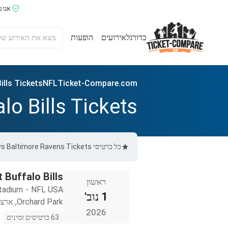
אנו 
כדורגל
אירועים
הופעות
ills Tickets
NFL
Ticket-Compare.com
lo Bills Tickets
כל כרטיסי Buffalo Bills vs Baltimore Ravens Tickets ב-Ticket-Compare.com הם אותנטיים, ממוכרים מאומתים מראש שמספקים אחריות של 100%.
 Buffalo Bills
ראשון
tadium
・
NFL USA
1 נוב'
Orchard Park, ארצות הברית
2026
63 כרטיסים זמינים