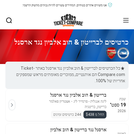
אנו משווים אתרים בטוחים, המחירים עשויים להיות גבוהים מהשוק הרשמי.
כרטיסים לברייטון & הוב אלביון נגד ארסנל
כל הכרטיסים לברייטון & הוב אלביון נגד ארסנל באתר Ticket-
Compare.com הם אותנטיים, ממוכרים מאומתים מראש שמספקים
אחריות של 100%.
ברייטון & הוב אלביון נגד ארסנל
שבת
ליגה אנגלית - פרמייר ליג
・
אצטדיון פאלמר
19 ספט'
ברייטון, בריטניה
2026
החל מ $438
244 כרטיסים זמינים
ארסנל נגד ברייטון & הוב אלביון
ראשון