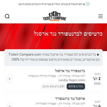
אנו משווים אתרים בטוחים, המחירים עשויים להיות גבוהים מהשוק הרשמי.
כרטיסים לברנטפורד נגד ארסנל
כל הכרטיסים לברנטפורד נגד ארסנל באתר Ticket-Compare.com
הם אותנטיים, ממוכרים מאומתים מראש שמספקים אחריות של 100%.
ברנטפורד נגד ארסנל
רביעי
ליגה אנגלית - פרמייר ליג
・
אצטדיון קהילתי ברנטפורד
2 דצ'
Londra, Regno Unito
2026
החל מ €318
231 כרטיסים זמינים
ארסנל נגד ברנטפורד
רביעי
ליגה אנגלית - פרמייר ליג
・
אצטדיון האמירויות
6 ינו'