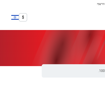
 הרשמי.
$