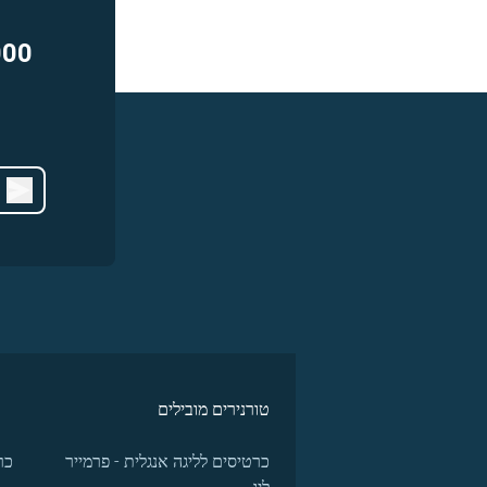
000
טורנירים מובילים
כרטיסים לליגה אנגלית - פרמייר
כר