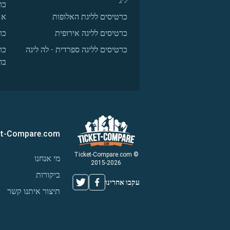
ליג
כר
כרטיסים לליגת האלופות
א
כרטיסים לליגה אירופית
כר
כרטיסים לליגה ספרדית - לה ליגה
כר
בו
et-Compare.com
© Ticket-Compare.com
מי אנחנו
2015-2026
ביקורות
עקבו אחרינו
תיצור איתנו קשר