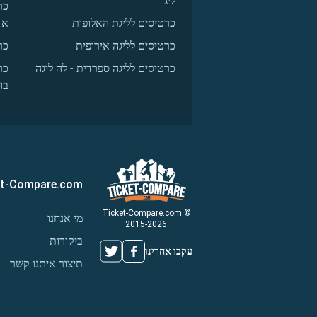
ליג
כר
כרטיסים לליגת האלופות
א
כרטיסים לליגה אירופית
כר
כרטיסים לליגה ספרדית - לה ליגה
כר
בו
et-Compare.com
© Ticket-Compare.com
מי אנחנו
2015-2026
ביקורות
עקבו אחרינו
תיצור איתנו קשר