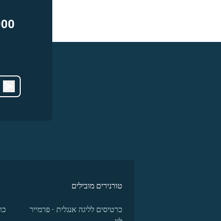
000
טורנירים מובילים
כרטיסים לליגה אנגלית - פרמייר
כר