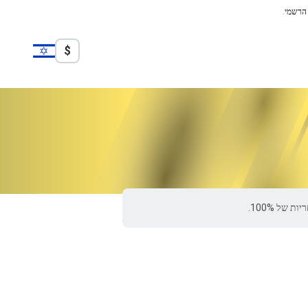
 הרשמי.
$