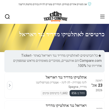
אנו משווים אתרים בטוחים, המחירים עשויים להיות גבוהים מהשוק הרשמי.
כרטיסים לאתלטיקו מדריד נגד ויאריאל
כל הכרטיסים לאתלטיקו מדריד נגד ויאריאל באתר Ticket-
Compare.com הם אותנטיים, ממוכרים מאומתים מראש שמספקים
אחריות של 100%.
אתלטיקו מדריד נגד ויאריאל
ראשון
ליגה ספרדית - לה ליגה
・
אצטדיון מטרופוליטנו
23 אוג'
מדריד, Spagna
2026
החל מ €56
1,682 כרטיסים זמינים
ויאריאל נגד אתלטיקו מדריד
רביעי