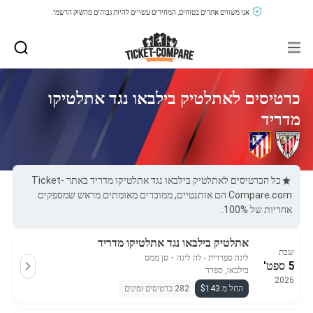
אנו משווים אתרים בטוחים, המחירים עשויים להיות גבוהים מהשוק הרשמי.
כרטיסים לאתלטיק בילבאו נגד אתלטיקו
מדריד
כל הכרטיסים לאתלטיק בילבאו נגד אתלטיקו מדריד באתר Ticket-
Compare.com הם אותנטיים, ממוכרים מאומתים מראש שמספקים
אחריות של 100%.
אתלטיק בילבאו נגד אתלטיקו מדריד
שבת
ליגה ספרדית - לה ליגה
・
סן ממס
5 ספט'
בילבאו, ספרד
2026
החל מ $143
282 כרטיסים זמינים