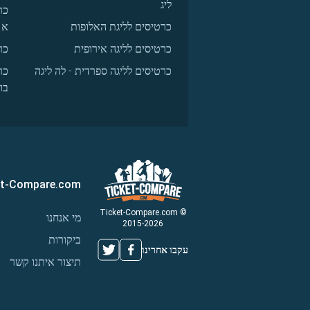
ליג
כר
כרטיסים לליגת האלופות
א
כרטיסים לליגה אירופית
כר
כרטיסים לליגה ספרדית - לה ליגה
כר
בו
et-Compare.com
© Ticket-Compare.com
מי אנחנו
2015-2026
ביקורות
עקבו אחרינו
תיצור איתנו קשר