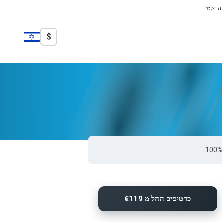
 הרשמי.
$
כרטיסים החל מ €119