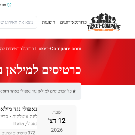
אנו 
כדורגל
אירועים
הופעות
Ticket-Compare.com
כדורגל
כרטיסים למיל
כרטיסים למילאן נג
כל הכרטיסים למילאן נגד נאפולי באתר Ticket-Compare.com הם אותנטיים, ממוכרים מאומתים מראש שמספקים אחריות של 100%.
נאפולי נגד מילאן
שבת
ליגה איטלקית - סריי
12 דצ'
נאפולי, Italia
2026
372 כרטיסים זמינים