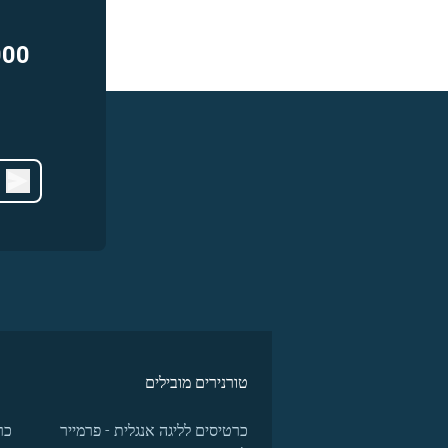
000
טורנירים מובילים
כרטיסים לליגה אנגלית - פרמייר
כר