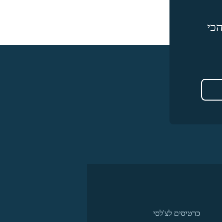
כי
כרטיסים לצ'לסי