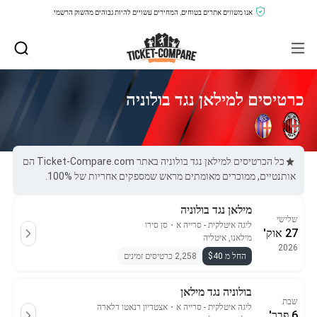
אנו משווים אתרים בטוחים, המחירים עשויים להיות גבוהים מהשוק הרשמי.
כרטיסים למילאן נגד בולוניה
כל הכרטיסים למילאן נגד בולוניה באתר Ticket-Compare.com הם
אותנטיים, ממוכרים מאומתים מראש שמספקים אחריות של 100%.
מילאן נגד בולוניה
שלישי
ליגה איטלקית - סרייה א
・
סן סירו
27 אוק'
מילאנו, איטליה
2026
החל מ $40
2,258 כרטיסים זמינים
בולוניה נגד מילאן
שבת
ליגה איטלקית - סרייה א
・
אצטדיון רנאטו דלארה
6 פבר'