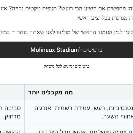
ויה: מחפשים את היציע הכי רועש? תצפית טקטית נקייה? אזו
 מגוונות בכל יציע ראשי.
ניו
לבין
העמוד הראשי של מוליניו
לפני שאתה בוחר – במיוח
כרטיסים לMolineux Stadium
כרטיסים זמינים לכל משחק
מה מקבלים יותר
טנסיביות, רעש, עמידה רשמית, אנרגיה
סביבה ר
חורי השער.
מרחוק.
וית צפייה מושלמת, אקשן מכל הצדדים,
הרגשה מ