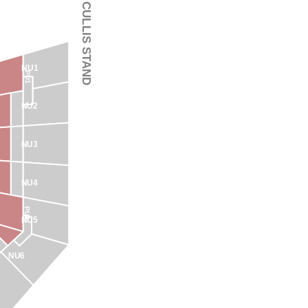
STAN CULLIS STAND
NU1
PU1
NU2
NU3
NU4
PU2
NU5
NU6