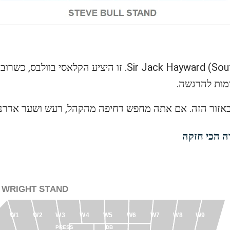
הבחירה הכי חזקה – יציע Sir Jack Hayward (South Bank). ז
מות להרגשה.
באזור הזה. אם אתה מחפש דחיפה מהקהל, רעש ושער אדרנל
ה הכי חזקה
Y WRIGHT STAND
W5
W3
W6
W8
W9
W7
W4
W1
W2
PRESS
DB