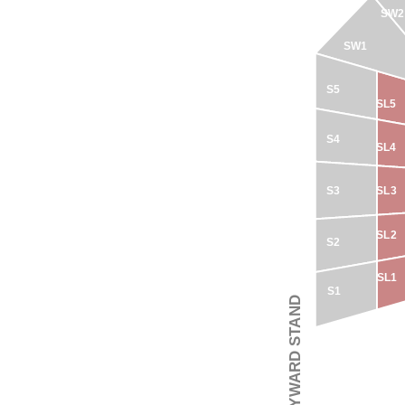
SW2
SW1
S5
SL5
S4
SL4
S3
SL3
SL2
S2
SL1
S1
SIR JACK HAYWARD STAND