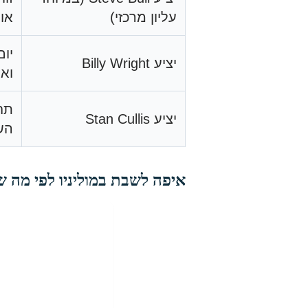
עליון מרכזי)
אוו
יו
יציע Billy Wright
ואופצי
תח
יציע Stan Cullis
השע
איפה לשבת במוליניו לפי מה 