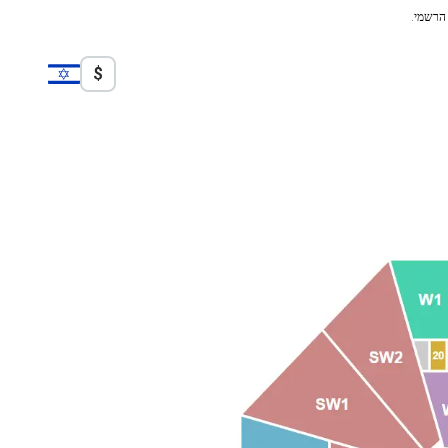
 הרשמי.
$