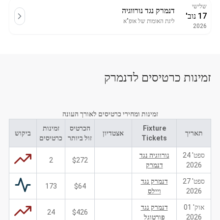
שלישי
דנמרק נגד נורווגיה
17 נוב'
ליגת האומות של אופ"א
2026
זמינות כרטיסים לדנמרק
זמינות ומחירי כרטיסים לאורך העונה
Fixture
הכרטיס
זמינות
תאריך
אצטדיון
ביקוש
Tickets
זול ביותר
כרטיסים
ספט' 24
נורווגיה נגד
2
$272
2026
דנמרק
ספט' 27
דנמרק נגד
173
$64
2026
ויילס
אוק' 01
דנמרק נגד
24
$426
2026
פורטוגל