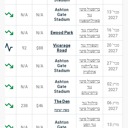
Stadium
בריסטול סיטי
Ashton
פבר' 13
Gate
נגד
N/A
N/A
2027
Stadium
סאות'המפטון
פבר' 16
בלקברן נגד
Ewood Park
N/A
N/A
2027
בריסטול סיטי
פבר' 20
ווטפורד נגד
Vicarage
92
$88
Road
2027
בריסטול סיטי
בריסטול סיטי
Ashton
פבר' 27
Gate
נגד צ'רלטון
N/A
N/A
2027
Stadium
אתלטיק
בריסטול סיטי
Ashton
מרץ 02
Gate
נגד
N/A
N/A
2027
Stadium
בירמינגהם
The Den
מרץ 06
מילוול נגד
238
$46
2027
בריסטול סיטי
מפת ישיבה
בריסטול סיטי
Ashton
מרץ 13
נגד ווסט
Gate
N/A
N/A