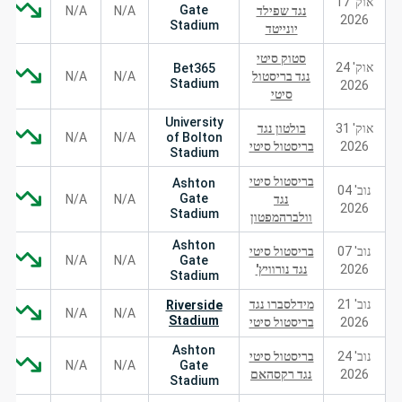
אוק' 17
Gate
נגד שפילד
N/A
N/A
2026
Stadium
יונייטד
סטוק סיטי
אוק' 24
Bet365
נגד בריסטול
N/A
N/A
Stadium
2026
סיטי
University
אוק' 31
בולטון נגד
N/A
N/A
of Bolton
2026
בריסטול סיטי
Stadium
בריסטול סיטי
Ashton
נוב' 04
Gate
נגד
N/A
N/A
2026
Stadium
וולברהמפטון
Ashton
נוב' 07
בריסטול סיטי
N/A
N/A
Gate
2026
נגד נורוויץ'
Stadium
נוב' 21
מידלסברו נגד
Riverside
N/A
N/A
Stadium
2026
בריסטול סיטי
Ashton
נוב' 24
בריסטול סיטי
N/A
N/A
Gate
2026
נגד רקסהאם
Stadium