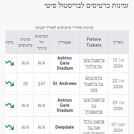
זמינות כרטיסים לבריסטול סיטי
זמינות ומחירי כרטיסים לאורך העונה
הכרטיס
Fixture
זמינות
תאריך
אצטדיון
זול
ביקוש
Tickets
כרטיסים
ביותר
Ashton
אוג' 15
בריסטול סיטי
N/A
N/A
Gate
2026
נגד מילוול
Stadium
בירמינגהם
אוג' 22
St. Andrews
נגד בריסטול
$47
28
2026
סיטי
בריסטול סיטי
Ashton
אוג' 29
Gate
נגד
N/A
N/A
2026
Stadium
פורטסמות'
פרסטון נורת'
ספט' 01
Deepdale
אנד נגד
N/A
N/A
2026
בריסטול סיטי