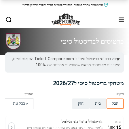
אנו משווים אתרים בטוחים, המחירים עשויים להיות גבוהים מהשוק הרשמי.
כרטיסים לבריסטול סיטי
כל כרטיסי בריסטול סיטי ב-Ticket-Compare.com הם אותנטיים,
ממוכרים מאומתים מראש שמספקים אחריות של 100%.
משחקי בריסטול סיטי ל2026/27
הכל
בית
חוץ
בריסטול סיטי נגד מילוול
שבת
15 אוג'
צ'מפיונשיפ - הליגה האנגלית השנייה
・
אצטדיון אשטון גייט