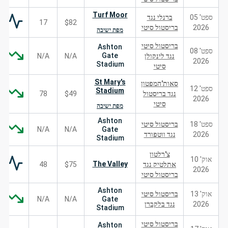
Turf Moor
ספט' 05
ברנלי נגד
17
$82
2026
בריסטול סיטי
מפת ישיבה
בריסטול סיטי
Ashton
ספט' 08
Gate
נגד לינקולן
N/A
N/A
2026
Stadium
סיטי
St Mary's
סאות'המפטון
ספט' 12
Stadium
נגד בריסטול
$49
78
2026
סיטי
מפת ישיבה
Ashton
ספט' 18
בריסטול סיטי
N/A
N/A
Gate
2026
נגד ווטפורד
Stadium
צ'רלטון
אוק' 10
The Valley
אתלטיק נגד
$75
48
2026
בריסטול סיטי
Ashton
אוק' 13
בריסטול סיטי
N/A
N/A
Gate
2026
נגד בלקברן
Stadium
בריסטול סיטי
Ashton