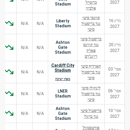
2027
ברומיץ'
Stadium
אלביון
סוונסי סיטי
מרץ 16
Liberty
נגד בריסטול
N/A
N/A
Stadium
2027
סיטי
בריסטול סיטי
Ashton
מרץ 20
נגד קווינס
Gate
N/A
N/A
2027
פארק
Stadium
ריינג'רס
Cardiff City
קארדיף סיטי
אפר' 03
Stadium
נגד בריסטול
N/A
N/A
2027
סיטי
מפת ישיבה
לינקולן סיטי
אפר' 06
LNER
נגד בריסטול
N/A
N/A
Stadium
2027
סיטי
Ashton
אפר' 10
בריסטול סיטי
N/A
N/A
Gate
2027
נגד ברנלי
Stadium
פורטסמות'