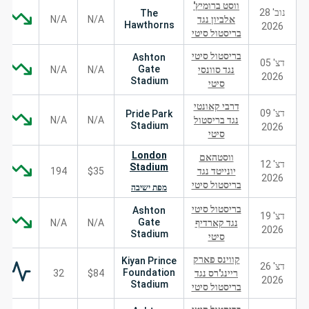
ווסט ברומיץ'
נוב' 28
The
אלביון נגד
N/A
N/A
Hawthorns
2026
בריסטול סיטי
בריסטול סיטי
Ashton
דצ' 05
Gate
נגד סוונסי
N/A
N/A
2026
Stadium
סיטי
דרבי קאונטי
דצ' 09
Pride Park
נגד בריסטול
N/A
N/A
Stadium
2026
סיטי
London
ווסטהאם
דצ' 12
Stadium
יונייטד נגד
$35
194
2026
בריסטול סיטי
מפת ישיבה
בריסטול סיטי
Ashton
דצ' 19
Gate
נגד קארדיף
N/A
N/A
2026
Stadium
סיטי
קווינס פארק
Kiyan Prince
דצ' 26
Foundation
ריינג'רס נגד
$84
32
2026
Stadium
בריסטול סיטי