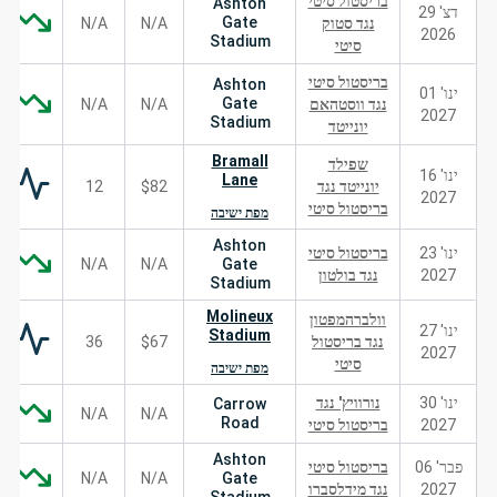
בריסטול סיטי
Ashton
דצ' 29
Gate
נגד סטוק
N/A
N/A
2026
Stadium
סיטי
בריסטול סיטי
Ashton
ינו' 01
Gate
נגד ווסטהאם
N/A
N/A
2027
Stadium
יונייטד
Bramall
שפילד
ינו' 16
Lane
יונייטד נגד
$82
12
2027
בריסטול סיטי
מפת ישיבה
Ashton
ינו' 23
בריסטול סיטי
N/A
N/A
Gate
2027
נגד בולטון
Stadium
Molineux
וולברהמפטון
ינו' 27
Stadium
נגד בריסטול
$67
36
2027
סיטי
מפת ישיבה
ינו' 30
נורוויץ' נגד
Carrow
N/A
N/A
Road
2027
בריסטול סיטי
Ashton
פבר' 06
בריסטול סיטי
N/A
N/A
Gate
2027
נגד מידלסברו