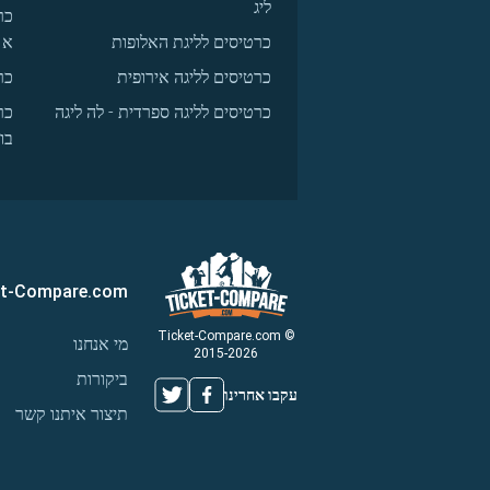
ליג
כר
כרטיסים לליגת האלופות
א
כרטיסים לליגה אירופית
כר
כרטיסים לליגה ספרדית - לה ליגה
כר
בו
et-Compare.com
© Ticket-Compare.com
מי אנחנו
2015-2026
ביקורות
עקבו אחרינו
תיצור איתנו קשר