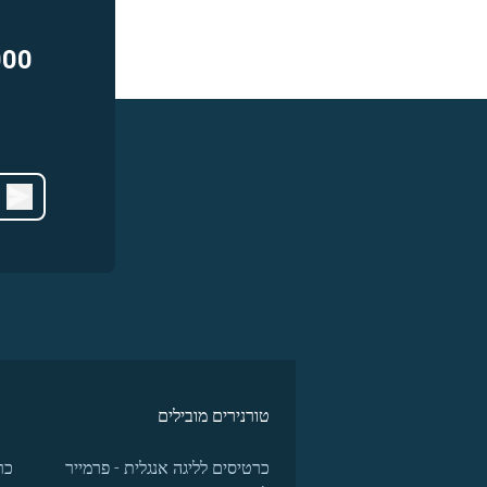
000
טורנירים מובילים
כרטיסים לליגה אנגלית - פרמייר
כר