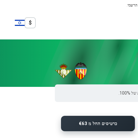
 הרשמי.
$
כרטיסים החל מ €63