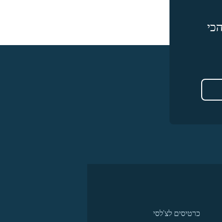
כי
כרטיסים לצ'לסי