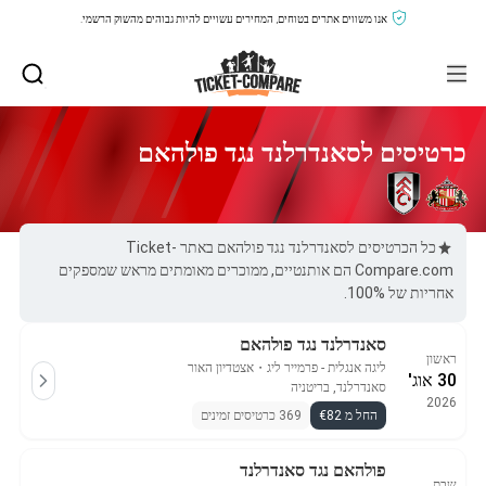
אנו משווים אתרים בטוחים, המחירים עשויים להיות גבוהים מהשוק הרשמי.
כרטיסים לסאנדרלנד נגד פולהאם
כל הכרטיסים לסאנדרלנד נגד פולהאם באתר Ticket-
Compare.com הם אותנטיים, ממוכרים מאומתים מראש שמספקים
אחריות של 100%.
סאנדרלנד נגד פולהאם
ראשון
ליגה אנגלית - פרמייר ליג
・
אצטדיון האור
30 אוג'
סאנדרלנד, בריטניה
2026
החל מ €82
369 כרטיסים זמינים
פולהאם נגד סאנדרלנד
שבת