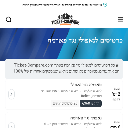
אנו משווים אתרים בטוחים, המחירים עשויים להיות גבוהים מהשוק הרשמי.
כרטיסים לנאפולי נגד פארמה
כל הכרטיסים לנאפולי נגד פארמה באתר Ticket-Compare.com
הם אותנטיים, ממוכרים מאומתים מראש שמספקים אחריות של 100%.
פארמה נגד נאפולי
שבת
ליגה איטלקית - סרייה א
・
אצטדיון אניו טארדיני
2 ינו'
פארמה, Italien
2027
החל מ €368
26 כרטיסים זמינים
נאפולי נגד פארמה
שבת
ליגה איטלקית - סרייה א
・
אצטדיון סאן פאולו
6 מרץ