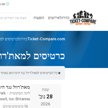
אנו 
כדורגל
אירועים
הופעות
Ticket-Compare.com
כדורגל
כרטיסים למאת
כרטיסים למאת'רוול
כל הכרטיסים למאת'רוול נגד היברניאן באתר Ticket-Compare.com הם אותנטיים, ממוכרים מאומתים מראש שמספקים אחריות של 100%.
מאת'רוול נגד היב
שבת
ליגה הסקוטית
・
Park
28 נוב'
ell, Iso-Britannia
2026
16 כרטיסים זמינים