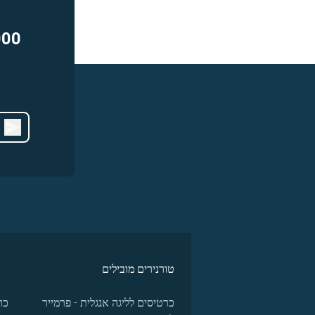
000
טורנירים מובילים
כרטיסים לליגה אנגלית - פרמייר
כר