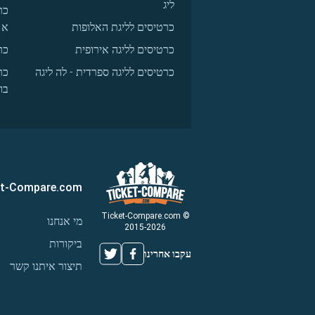
ליג
כר
כרטיסים לליגת האלופות
א
כרטיסים לליגה אירופית
כר
כרטיסים לליגה ספרדית - לה ליגה
כר
בו
et-Compare.com
© Ticket-Compare.com
מי אנחנו
2015-2026
ביקורות
עקבו אחרינו
תיצור איתנו קשר