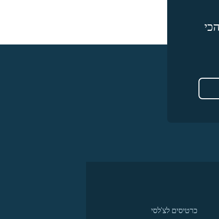
כי
כרטיסים לצ'לסי