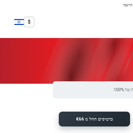
 הרשמי.
$
כרטיסים החל מ €66