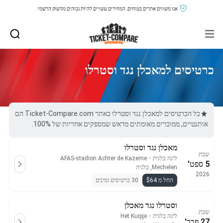
אנו משווים אתרים בטוחים, המחירים עשויים להיות גבוהים מהשוק הרשמי.
כרטיסים למאכלן נגד וסטרלו
כל הכרטיסים למאכלן נגד וסטרלו באתר Ticket-Compare.com הם
אותנטיים, ממוכרים מאומתים מראש שמספקים אחריות של 100%.
מאכלן נגד וסטרלו
שבת
ליגה בלגית
・
AFAS-stadion Achter de Kazerne
5 ספט'
Mechelen, בלגיה
2026
החל מ $64
30 כרטיסים זמינים
וסטרלו נגד מאכלן
שבת
ליגה בלגית
・
Het Kuipje
27 פבר'