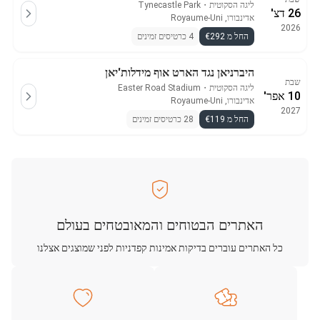
ליגה הסקוטית
・
Tynecastle Park
26 דצ'
אדינבורו, Royaume-Uni
2026
החל מ €292
4 כרטיסים זמינים
היברניאן נגד הארט אוף מידלות'יאן
שבת
ליגה הסקוטית
・
Easter Road Stadium
10 אפר'
אדינבורו, Royaume-Uni
2027
החל מ €119
28 כרטיסים זמינים
האתרים הבטוחים והמאובטחים בעולם
כל האתרים עוברים בדיקות אמינות קפדניות לפני שמוצגים אצלנו