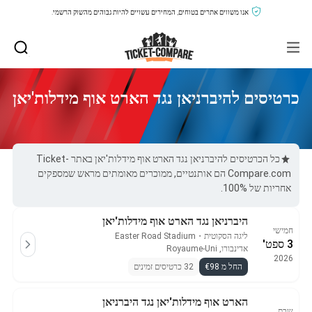
אנו משווים אתרים בטוחים, המחירים עשויים להיות גבוהים מהשוק הרשמי.
כרטיסים להיברניאן נגד הארט אוף מידלות'יאן
כל הכרטיסים להיברניאן נגד הארט אוף מידלות'יאן באתר Ticket-
Compare.com הם אותנטיים, ממוכרים מאומתים מראש שמספקים
אחריות של 100%.
היברניאן נגד הארט אוף מידלות'יאן
חמישי
ליגה הסקוטית
・
Easter Road Stadium
3 ספט'
אדינבורו, Royaume-Uni
2026
החל מ €98
32 כרטיסים זמינים
הארט אוף מידלות'יאן נגד היברניאן
שבת