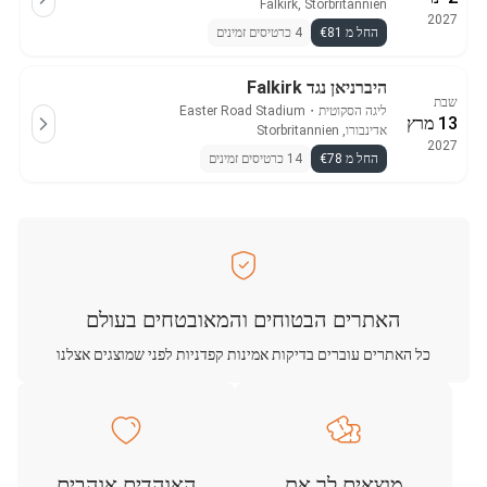
Falkirk, Storbritannien
2027
החל מ €81
4 כרטיסים זמינים
היברניאן נגד Falkirk
שבת
ליגה הסקוטית
・
Easter Road Stadium
13 מרץ
אדינבורו, Storbritannien
2027
החל מ €78
14 כרטיסים זמינים
האתרים הבטוחים והמאובטחים בעולם
כל האתרים עוברים בדיקות אמינות קפדניות לפני שמוצגים אצלנו
מוצאים לך את
האוהדים אוהבים