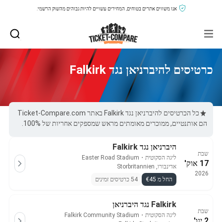
אנו משווים אתרים בטוחים, המחירים עשויים להיות גבוהים מהשוק הרשמי.
כרטיסים להיברניאן נגד Falkirk
כל הכרטיסים להיברניאן נגד Falkirk באתר Ticket-Compare.com
הם אותנטיים, ממוכרים מאומתים מראש שמספקים אחריות של 100%.
היברניאן נגד Falkirk
שבת
ליגה הסקוטית
・
Easter Road Stadium
17 אוק'
אדינבורו, Storbritannien
2026
החל מ €45
54 כרטיסים זמינים
Falkirk נגד היברניאן
שבת
ליגה הסקוטית
・
Falkirk Community Stadium
2 ינו'