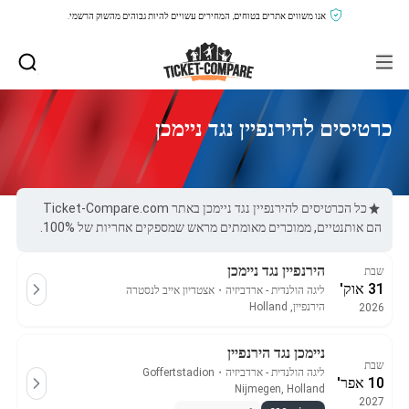
אנו משווים אתרים בטוחים, המחירים עשויים להיות גבוהים מהשוק הרשמי.
כרטיסים להירנפיין נגד ניימכן
כל הכרטיסים להירנפיין נגד ניימכן באתר Ticket-Compare.com
הם אותנטיים, ממוכרים מאומתים מראש שמספקים אחריות של 100%.
הירנפיין נגד ניימכן
שבת
31 אוק'
ליגה הולנדית - ארדביזיה
・
אצטדיון אייב לנסטרה
הירנפיין, Holland
2026
ניימכן נגד הירנפיין
שבת
ליגה הולנדית - ארדביזיה
・
Goffertstadion
10 אפר'
Nijmegen, Holland
2027