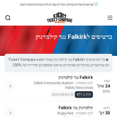
אנו משווים אתרים בטוחים, המחירים עשויים להיות גבוהים מהשוק הרשמי.
כרטיסים לFalkirk נגד קילמרנוק
כל הכרטיסים לFalkirk נגד קילמרנוק באתר Ticket-Compare.com
הם אותנטיים, ממוכרים מאומתים מראש שמספקים אחריות של 100%.
Falkirk נגד קילמרנוק
שבת
ליגה הסקוטית
・
Falkirk Community Stadium
24 אוק'
Falkirk, Reino Unido
2026
החל מ €71
4 כרטיסים זמינים
קילמרנוק נגד Falkirk
רביעי
30 דצ'
ליגה הסקוטית
・
Rugby Park