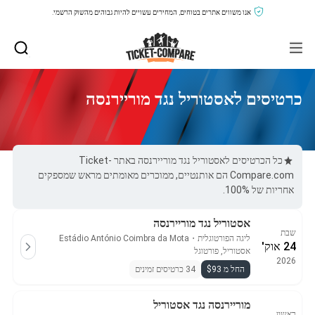
אנו משווים אתרים בטוחים, המחירים עשויים להיות גבוהים מהשוק הרשמי.
כרטיסים לאסטוריל נגד מוריירנסה
כל הכרטיסים לאסטוריל נגד מוריירנסה באתר Ticket-
Compare.com הם אותנטיים, ממוכרים מאומתים מראש שמספקים
אחריות של 100%.
אסטוריל נגד מוריירנסה
שבת
ליגה הפורטוגלית
・
Estádio António Coimbra da Mota
24 אוק'
אסטוריל, פורטוגל
2026
החל מ $93
34 כרטיסים זמינים
מוריירנסה נגד אסטוריל
ראשון