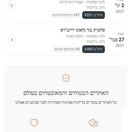
ליגה הסקוטית
・
אצטדיון אייברוקס
2 ינו'
גלזגו, בריטניה
2027
החל מ €321
267 כרטיסים זמינים
סלטיק נגד גלאזגו ריינג'רס
שבת
ליגה הסקוטית
・
סלטיק פארק
27 פבר'
גלזגו, בריטניה
2027
החל מ €495
95 כרטיסים זמינים
האתרים הבטוחים והמאובטחים בעולם
כל האתרים עוברים בדיקות אמינות קפדניות לפני שמוצגים אצלנו