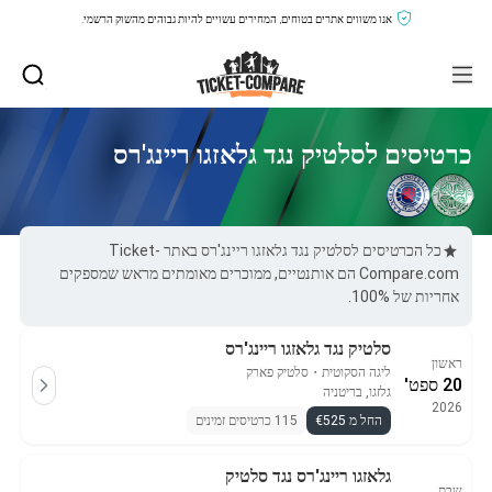
אנו משווים אתרים בטוחים, המחירים עשויים להיות גבוהים מהשוק הרשמי.
כרטיסים לסלטיק נגד גלאזגו ריינג'רס
כל הכרטיסים לסלטיק נגד גלאזגו ריינג'רס באתר Ticket-
Compare.com הם אותנטיים, ממוכרים מאומתים מראש שמספקים
אחריות של 100%.
סלטיק נגד גלאזגו ריינג'רס
ראשון
ליגה הסקוטית
・
סלטיק פארק
20 ספט'
גלזגו, בריטניה
2026
החל מ €525
115 כרטיסים זמינים
גלאזגו ריינג'רס נגד סלטיק
שבת