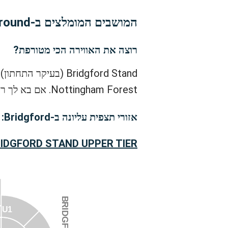
המושבים המומלצים ב-City Ground לפי מה שחשוב לך
רוצה את האווירה הכי מטורפת?
Bridgford Stand (ב
Nottingham Forest. אם בא לך ריגוש ועדיין רוצה לראות טוב – בחר ביציע העליון של Bridgford.
אזורי תצפית עליונה ב-Bridgford:
IDGFORD STAND UPPER TIER
U1