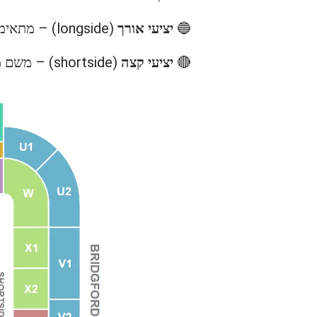
🔵
יציעי אורך
(longside) – מתאימים למי שרוצה לראות טוב את כל המגרש, להבין טקטיקה ושערים משני הצדדים.
🔴
יציעי קצה
(shortside) – משם מקבלים אנרגיה אדירה של הקהל, תחושת דרבי, אבל פחות שליטה על כל המשחק.