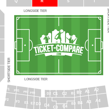
Q
R
S
T
SHORTSIDE
LONGSIDE TIER
SHORTSIDE TIER
LONGSIDE TIER
F1
A2
PR1
A1
B2
PR2
PR3
B1
C1
C2
D1
D2
F2
A4
F3
A3
E1
B4
E2
D3
B3
D4
C4
C3