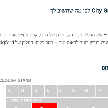
עיקר התחתון) – שם הרעש הכי חזק, חוויה של דרבי, קרוב ליציע אור
BR
 CLOUGH STAND
G
H
J
K
L
M
N
P
EXECUTIVE BOXES