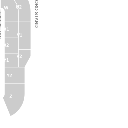
BRIDGFORD STAND
U2
W
 TIER
X1
V1
X2
V2
Y1
Y2
Z