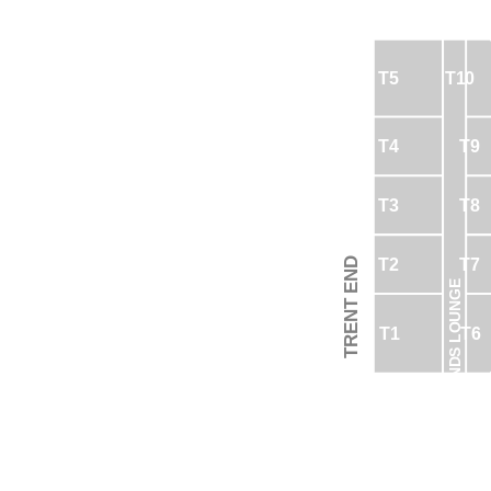
T10
T5
T4
T9
T8
T3
T7
T2
TRENT END
LEGENDS LOUNGE
T1
T6