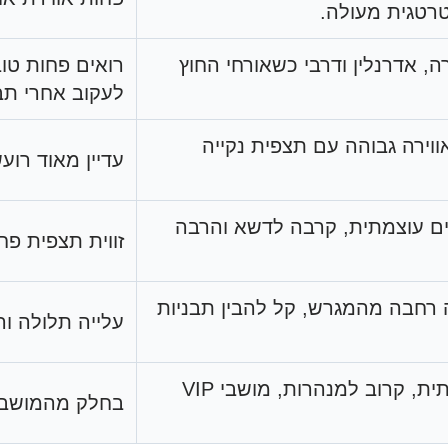
רטגית מעולה.
ה, אדרנלין ודרבי כשאורחי החוץ
רואים פחות טו
לעקוב אחרי תב
ווירה גבוהה עם תצפית נקייה
עדיין מאוד רוע
ים עוצמתית, קרבה לדשא והרבה
זווית תצפית פח
ה רחבה מהמגרש, קל להבין תבניות
עלייה תלולה ו
חוויה מסורתית, קרוב למנהרות, מושבי VIP
בחלק מהמושבי