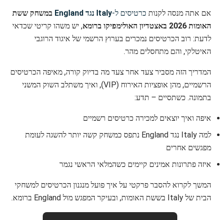
אם אתה מנסה לקנות
כרטיסים ל-
Italy נגד England
במשחק ששת
האומות 2026 באצטדיון האולימפיקו ברומא
, יש משהו קריטי שכדאי
לדעת: רוב הכרטיסים נמכרים בערוץ הרשמי של איגוד הרוגבי
האיטלקי, והם מתחסלים מהר.
המדריך הזה מסביר צעד אחר צעד מה בדיוק קורה, מאיפה הכרטיסים
הרשמיים, מהן אופציות האירוח (VIP), ואיך משתלב השוק המשני
בתמונה. כשתסיים – תדע:
איפה ואיך יוצאים למכירה כרטיסים רשמיים
למה Italy נגד England נתפס כמשחק קשה יותר להשגה לעומת
מפגשים אחרים
איזה פתרונות אמינים קיימים כשהמלאי הראשי נגמר
המשך לקרוא להסבר פרקטי על איך פועל מנגנון הכרטיסים למשחקי
הבית של Italy בששת האומות, ובעיקר המפגש מול England ברומא.