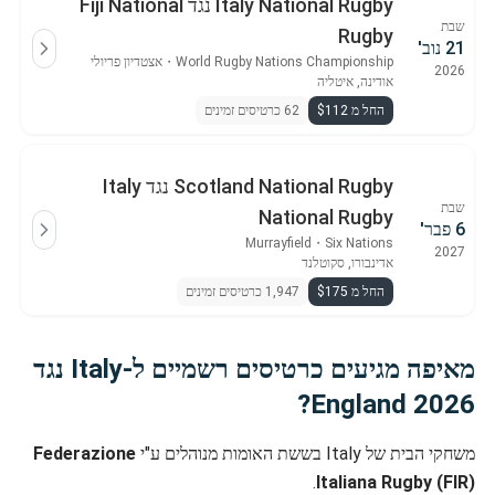
Italy National Rugby נגד Fiji National
שבת
Rugby
21 נוב'
World Rugby Nations Championship
・
אצטדיון פריולי
2026
אודינה, איטליה
החל מ $112
62 כרטיסים זמינים
Scotland National Rugby נגד Italy
שבת
National Rugby
6 פבר'
Murrayfield
・
Six Nations
2027
אדינבורו, סקוטלנד
החל מ $175
1,947 כרטיסים זמינים
מאיפה מגיעים כרטיסים רשמיים ל-Italy נגד
England 2026?
משחקי הבית של Italy בששת האומות מנוהלים ע"י
Federazione
.
Italiana Rugby (FIR)