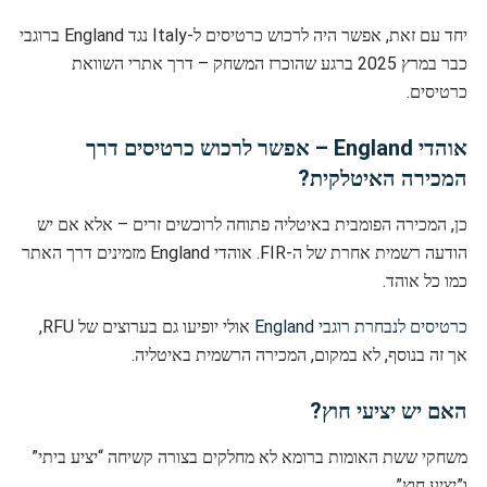
יחד עם זאת, אפשר היה לרכוש כרטיסים ל-Italy נגד England ברוגבי
כבר במרץ 2025 ברגע שהוכרז המשחק – דרך אתרי השוואת
כרטיסים.
אוהדי England – אפשר לרכוש כרטיסים דרך
המכירה האיטלקית?
כן, המכירה הפומבית באיטליה פתוחה לרוכשים זרים – אלא אם יש
הודעה רשמית אחרת של ה-FIR. אוהדי England מזמינים דרך האתר
כמו כל אוהד.
כרטיסים לנבחרת רוגבי England
אולי יופיעו גם בערוצים של RFU,
אך זה בנוסף, לא במקום, המכירה הרשמית באיטליה.
האם יש יציעי חוץ?
משחקי ששת האומות ברומא לא מחלקים בצורה קשיחה “יציע ביתי”
ו”יציע חוץ”.