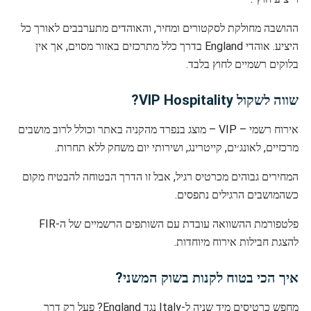
ההושבה מחולקת לסקטורים ומחיר, והאוהדים מתערבבים לאורך כל
היציע. אוהדי England בדרך כלל מתרכזים באזור מסוים, אך אין
בלוקים רשמיים לחוץ בלבד.
שווה לשקול VIP Hospitality?
אירוח רשמי – VIP – מוצג בנפרד מהקניה באתר וכולל לרוב מושבים
מרכזיים, לאונג׳ים, קייטרינג, ושירותי יום משחק ללא תחרות.
המחירים גבוהים מכרטיס רגיל, אבל זו הדרך הבטוחה להבטיח מקום
כשהמושבים הרגילים נתפסים.
פלטפורמת ההשוואה עובדת עם השותפים הרשמיים של ה-FIR
להצגת חבילות אירוח מיוחדות.
איך הכי בטוח לקנות בשוק המשני?
מחפש כרטיסים מיד שניה ל-Italy נגד England? פעל רק דרך