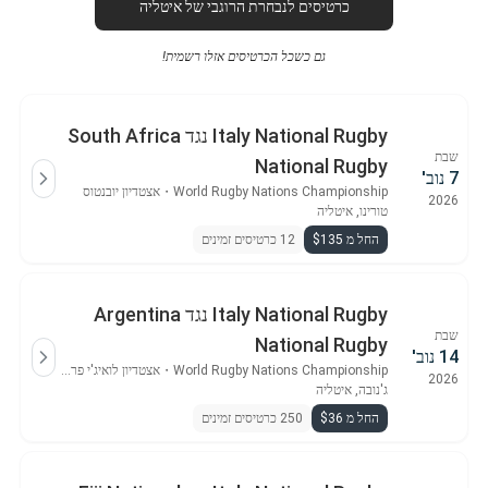
כרטיסים לנבחרת הרוגבי של איטליה
גם כשכל הכרטיסים אזלו רשמית!
Italy National Rugby נגד South Africa
שבת
National Rugby
7 נוב'
World Rugby Nations Championship
・
אצטדיון יובנטוס
2026
טורינו, איטליה
החל מ $135
12 כרטיסים זמינים
Italy National Rugby נגד Argentina
שבת
National Rugby
14 נוב'
World Rugby Nations Championship
・
אצטדיון לואיג'י פראריס
2026
ג'נובה, איטליה
החל מ $36
250 כרטיסים זמינים