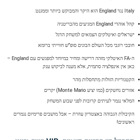
Italy נגד England הוא היקר והמבוקש ביותר וממגנט:
קהל אוהדי England המגיעים מהבריטניה
ישראלים ואיטלקים הצמאים למשחק הדגל
חובבי רוגבי מכל העולם הבונים סופ"ש חווייתי ברומא
ה-FA האיטלקי מזהה דרישה ומחיר במיוחד למפגשים עם England –
כאן אין אינפלציה סתמית, אלא מענה לביקוש ענק.
הקטגוריות הזולות מתחסלות מהר
אזורים נחשקים (כמו יציע Monte Mario) יקרים
המלאי נגמר לעיתים קרובות לפני שבוע המשחק
הקיבולת הגבוהה באצטדיון עוזרת – אבל מושבים פרימיום נגמרים
ראשונים!