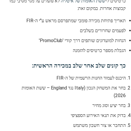
כרטיסים ל-
ששת האומות של איטליה
לא פועלים על מנוי מסיבי כמו
קבוצות אחרות. במקום זאת:
תאריך פתיחת מכירה פומבי שמתפרסם מראש ע"י ה-FIR
לפעמים שחרורים בשלבים
הנחות למועדונים שותפים דרך קודי 'PromoClub'
הגבלת מספר כרטיסים להזמנה
כך קונים שלב אחר שלב במכירה הראשית:
היכנס לעמוד החנות הרשמית של ה-FIR
בחר את המשחק הנכון (Italy נגד England – ששת האומות
2026)
בחר יציע וסוג מחיר
בדוק את תנאי האירוע הספציפי
התחבר או צור חשבון משתמש