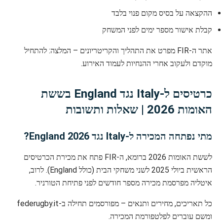
ההקצאה על בסיס מקום פנוי בלבד
קבלת אישור מספר ימים לפני המשחק
אתר ה-FIR מפרט את התהליך והקריטריונים – המלצה: להתחיל
מוקדם ולעקוב אחרי ההנחיות לעמוד האירוע.
כרטיסים ל-Italy נגד England בששת
האומות 2026 | שאלות ותשובות
מתי נפתחה המכירה ל-Italy נגד England 2026?
לששת האומות 2026 ברומא, ה-FIR פתח את מכירת הכרטיסים
הראשית ביולי 2025 לשני משחקי הבית (כולל England). לרוב,
איטליה מפרסמת מכירה מספר חודשים לפני פתיחת הטורניר.
כל תאריכים, מחירים ותנאים – מפורסמים תחילה ב-federugby.it
ומשם עוברים לפלטפורמת המכירה.