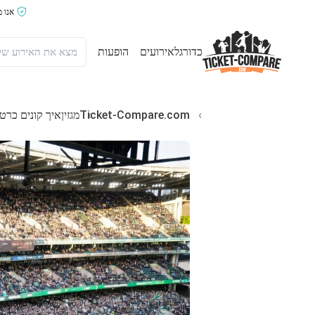
אנו 
כדורגל
אירועים
הופעות
Ticket-Compare.com
מגזין
איך קונים כרטיסים לIreland נגד Scotland בר