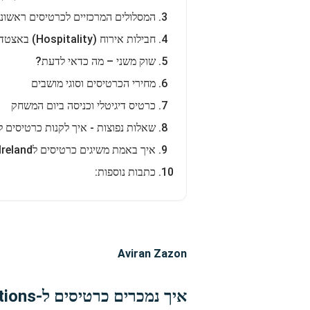
המסלולים המרכזיים לכרטיסים ראשוני
חבילות אירוח (Hospitality) באצטדיון Aviva
שוק משני – מה כדאי לדעת?
מחירי הכרטיסים וסוגי מושבים
כרטיס דיגיטלי וכניסה ביום המשחק
שאלות נפוצות - איך לקנות כרטיסים לIreland נגד Scotland ברוגבי?
איך באמת משיגים כרטיסים לIreland נגד Scotland ב-Six Nations?
כתבות נוספות:
Aviran Zazon
איך נמכרים כרטיסים ל-Six Nations של Ireland?