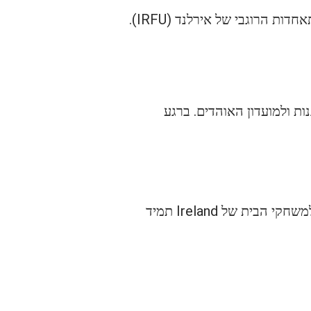
המכירה לבית Ireland ב-Six Nations מתבצעת במודל מפוצל לפי שלבים, כפי שהוגדר על ידי התאחדות הרוגבי של אירלנד (IRFU).
ות רוגבי מאורגנות ולמועדון האוהדים. ברגע
הרבה חושבים שרק משחקים נגד England או France הם מאתגרים להשגה – בפועל, הביקוש למשחקי הבית של Ireland תמיד