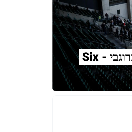
איך קונים כרטיסים לIreland נגד Scotland ברוגבי - Six