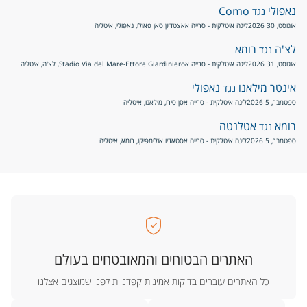
נאפולי
Como
נגד
אוגוסט, 30 2026
ליגה איטלקית - סרייה א
אצטדיון סאן פאולו, נאפולי, איטליה
לצ'ה
רומא
נגד
אוגוסט, 31 2026
ליגה איטלקית - סרייה א
Stadio Via del Mare-Ettore Giardiniero, לצ'ה, איטליה
אינטר מילאנו
נאפולי
נגד
ספטמבר, 5 2026
ליגה איטלקית - סרייה א
סן סירו, מילאנו, איטליה
רומא
אטלנטה
נגד
ספטמבר, 5 2026
ליגה איטלקית - סרייה א
סטאדיו אולימפיקו, רומא, איטליה
האתרים הבטוחים והמאובטחים בעולם
כל האתרים עוברים בדיקות אמינות קפדניות לפני שמוצגים אצלנו