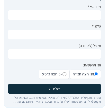
שם מלא*
טלפון*
אימייל (לא חובה)
אני מחפש/ת:
אני רוצה חבילה
אני רוצה כרטיס
שליחה
אתר זה מוגן על ידי reCAPTCHA וחלים
מדיניות הפרטיות
ו
תנאי השימוש
של
Google. לחיצה על כפתור "שליחה" מהווה הסכמה ל
תנאי השימוש של האתר
.