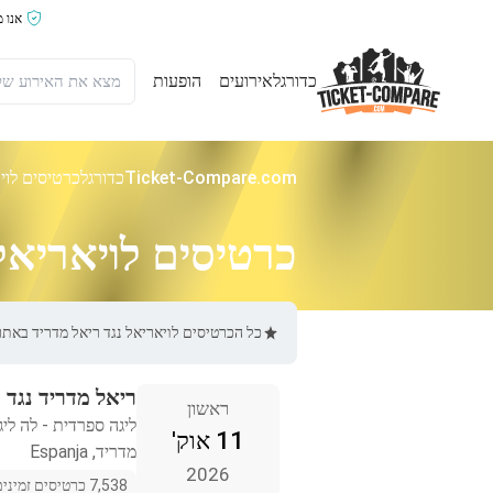
אנו 
כדורגל
אירועים
הופעות
Ticket-Compare.com
כדורגל
כרטיסים לוי
כרטיסים לויאריאל
כל הכרטיסים לויאריאל נגד ריאל מדריד באתר Ticket-Compare.com הם אותנטיים, ממוכרים מאומתים מראש שמספקים אחריות של 0%
ריאל מדריד נגד 
ראשון
ליגה ספרדית - לה ליג
11 אוק'
מדריד, Espanja
2026
7,538 כרטיסים זמינים