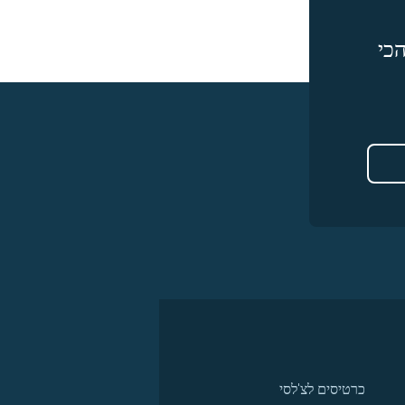
כי
כרטיסים לצ'לסי