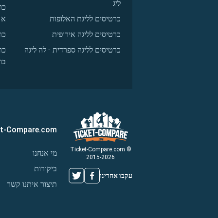
ליג
כר
כרטיסים לליגת האלופות
א
כרטיסים לליגה אירופית
כר
כרטיסים לליגה ספרדית - לה ליגה
כר
בו
et-Compare.com
© Ticket-Compare.com
מי אנחנו
2015-2026
ביקורות
עקבו אחרינו
תיצור איתנו קשר