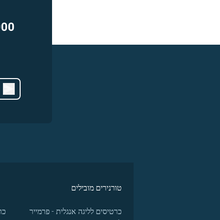
000
טורנירים מובילים
כרטיסים לליגה אנגלית - פרמייר
כר