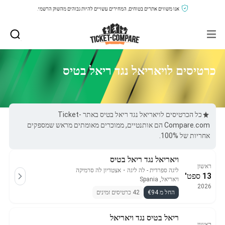
אנו משווים אתרים בטוחים, המחירים עשויים להיות גבוהים מהשוק הרשמי.
כרטיסים לויאריאל נגד ריאל בטיס
כל הכרטיסים לויאריאל נגד ריאל בטיס באתר Ticket-
Compare.com הם אותנטיים, ממוכרים מאומתים מראש שמספקים
אחריות של 100%.
ויאריאל נגד ריאל בטיס
ראשון
ליגה ספרדית - לה ליגה
・
אצטדיון לה סרמיקה
13 ספט'
ויאריאל, Spania
2026
החל מ €94
42 כרטיסים זמינים
ריאל בטיס נגד ויאריאל
ראשון