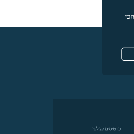
כי
כרטיסים לצ'לסי