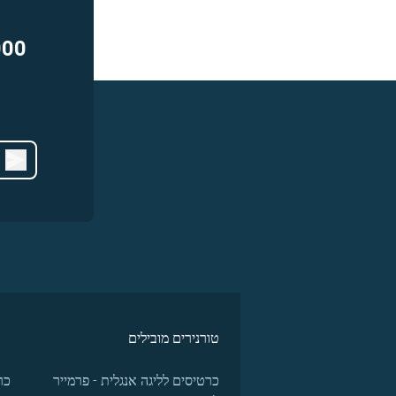
000
טורנירים מובילים
כרטיסים לליגה אנגלית - פרמייר
כר