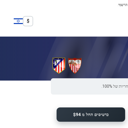
 הרשמי.
$
כרטיסים החל מ $94