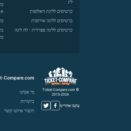
ליג
כר
כרטיסים לליגת האלופות
א
כרטיסים לליגה אירופית
כר
כרטיסים לליגה ספרדית - לה ליגה
כר
בו
et-Compare.com
© Ticket-Compare.com
מי אנחנו
2015-2026
ביקורות
עקבו אחרינו
תיצור איתנו קשר