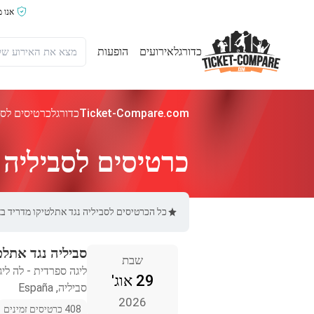
אנו 
כדורגל
אירועים
הופעות
Ticket-Compare.com
כדורגל
כרטיסים לסב
כרטיסים לסביליה 
כל הכרטיסים לסביליה נגד אתלטיקו מדריד באתר Ticket-Compare.com הם אותנטיים, ממוכרים מאומתים מראש שמספקים אחרי
סביליה נגד אתלט
שבת
ליגה ספרדית - לה ליג
29 אוג'
סביליה, España
2026
408 כרטיסים זמינים