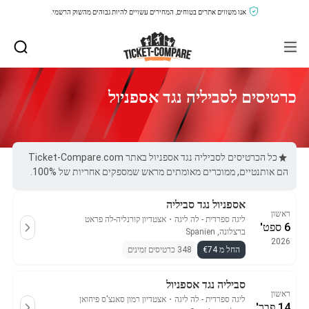
אנו משווים אתרים בטוחים, המחירים עשויים להיות גבוהים מהשוק הרשמי.
כרטיסים לסביליה נגד אספניול
כל הכרטיסים לסביליה נגד אספניול באתר Ticket-Compare.com
הם אותנטיים, ממוכרים מאומתים מראש שמספקים אחריות של 100%.
אספניול נגד סביליה
ראשון
ליגה ספרדית - לה ליגה
・
אצטדיון קורנליה-לה פראט
6 ספט'
ברצלונה, Spanien
2026
החל מ €74
348 כרטיסים זמינים
סביליה נגד אספניול
ראשון
ליגה ספרדית - לה ליגה
・
אצטדיון רמון סאנצ'ס פיחואן
14 פבר'