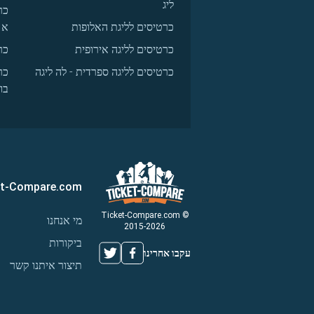
ליג
כר
כרטיסים לליגת האלופות
א
כרטיסים לליגה אירופית
כר
כרטיסים לליגה ספרדית - לה ליגה
כר
בו
et-Compare.com
© Ticket-Compare.com
מי אנחנו
2015-2026
ביקורות
עקבו אחרינו
תיצור איתנו קשר