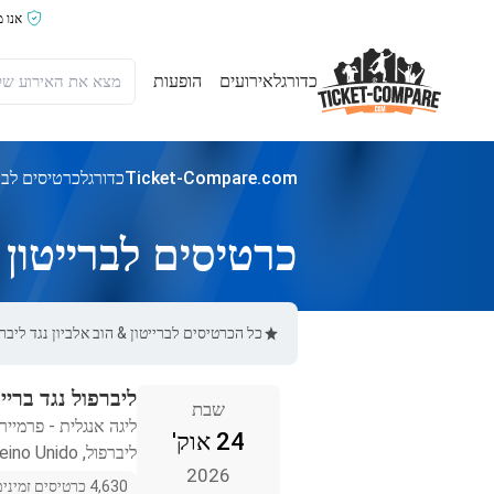
אנו 
כדורגל
אירועים
הופעות
Ticket-Compare.com
כדורגל
כרטיסים לברי
כרטיסים לברייטון &
כל הכרטיסים לברייטון & הוב אלביון נגד ליברפול באתר Ticket-Compare.com הם אותנטיים, ממוכרים מאומתים מראש
ליברפול נגד בריי
שבת
ליגה אנגלית - פרמייר 
24 אוק'
ליברפול, Reino Unido
2026
4,630 כרטיסים זמינים