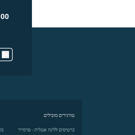
000
טורנירים מובילים
כרטיסים לליגה אנגלית - פרמייר
כר