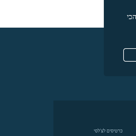
כי
כרטיסים לצ'לסי